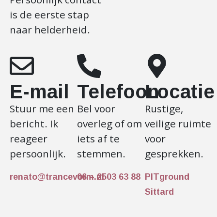
is de eerste stap
naar helderheid.
E-mail
Telefoon
Locatie
Stuur me een
Bel voor
Rustige,
bericht. Ik
overleg of om
veilige ruimte
reageer
iets af te
voor
persoonlijk.
stemmen.
gesprekken.
renato@trancevorm.nl
06 – 2503 63 88
PITground
Sittard