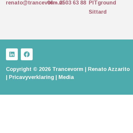
renato@trancevorm.nl
06 – 2503 63 88
PITground
Sittard
Copyright © 2026 Trancevorm | Renato Azzarito
|
Pricavyverklaring
|
Media