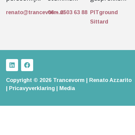
renato@trancevorm.nl
06 – 2503 63 88
PITground
Sittard
Copyright © 2026 Trancevorm | Renato Azzarito
|
Pricavyverklaring
|
Media