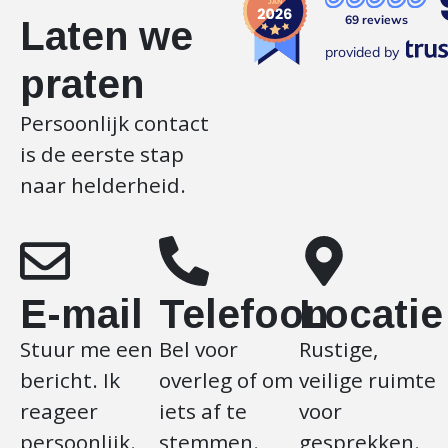
69 reviews
Laten we
provided by
praten
Persoonlijk contact
is de eerste stap
naar helderheid.
E-mail
Telefoon
Locatie
Stuur me een
Bel voor
Rustige,
bericht. Ik
overleg of om
veilige ruimte
reageer
iets af te
voor
persoonlijk.
stemmen.
gesprekken.