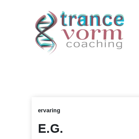
ervaring
E.G.