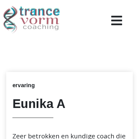
Coaching
Over mij
Nieuws & Inzicht
ervaring
Referenties
Eunika A
Contact
Zeer betrokken en kundige coach die