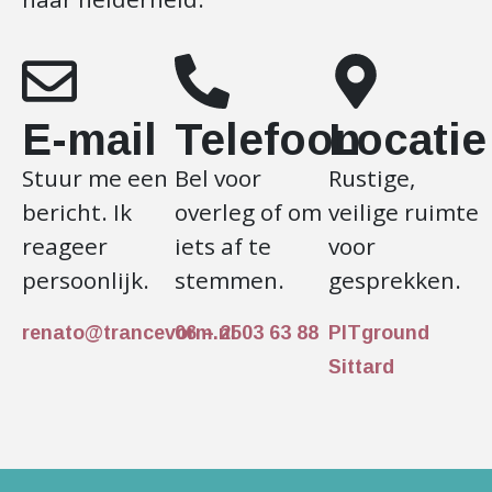
E-mail
Telefoon
Locatie
Stuur me een
Bel voor
Rustige,
bericht. Ik
overleg of om
veilige ruimte
reageer
iets af te
voor
persoonlijk.
stemmen.
gesprekken.
renato@trancevorm.nl
06 – 2503 63 88
PITground
Sittard