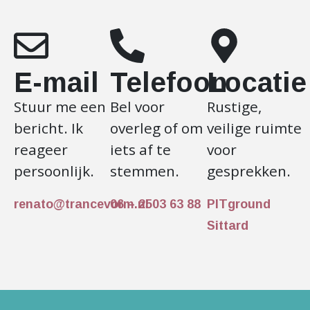
E-mail
Telefoon
Locatie
Stuur me een
Bel voor
Rustige,
bericht. Ik
overleg of om
veilige ruimte
reageer
iets af te
voor
persoonlijk.
stemmen.
gesprekken.
renato@trancevorm.nl
06 – 2503 63 88
PITground
Sittard