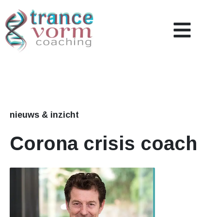
Coaching
Over mij
Nieuws & Inzicht
nieuws & inzicht
Corona crisis coach
Referenties
Contact