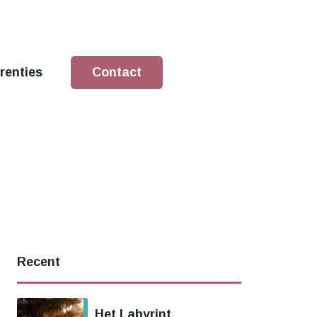
renties
Contact
Recent
Het Labyrint